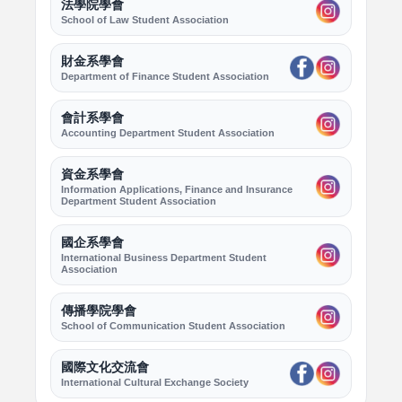
法學院學會
School of Law Student Association
財金系學會
Department of Finance Student Association
會計系學會
Accounting Department Student Association
資金系學會
Information Applications, Finance and Insurance
Department Student Association
國企系學會
International Business Department Student
Association
傳播學院學會
School of Communication Student Association
國際文化交流會
International Cultural Exchange Society